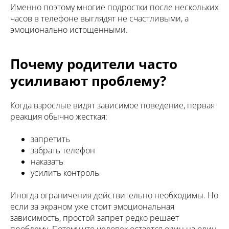
Созависимым
Именно поэтому многие подростки после нескольких
База знаний
часов в телефоне выглядят не счастливыми, а
эмоционально истощенными.
Белая книга
Пользовательское
соглашение
Почему родители часто
АНО «Центр борьбы
усиливают проблему?
с лудоманией»
ИНН 7814782783
КПП 781401001
anocbsl@mail.ru
ОГРН 1207800152317
Когда взрослые видят зависимое поведение, первая
реакция обычно жесткая:
запретить
забрать телефон
наказать
усилить контроль
Иногда ограничения действительно необходимы. Но
если за экраном уже стоит эмоциональная
зависимость, простой запрет редко решает
проблему. Потому что человек остается один на один