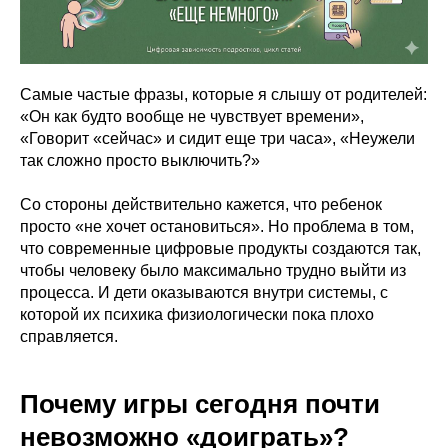
Самые частые фразы, которые я слышу от родителей:
«Он как будто вообще не чувствует времени»,
«Говорит «сейчас» и сидит еще три часа», «Неужели
так сложно просто выключить?»
Со стороны действительно кажется, что ребенок
просто «не хочет остановиться». Но проблема в том,
что современные цифровые продукты создаются так,
чтобы человеку было максимально трудно выйти из
процесса. И дети оказываются внутри системы, с
которой их психика физиологически пока плохо
справляется.
Почему игры сегодня почти
невозможно «доиграть»?