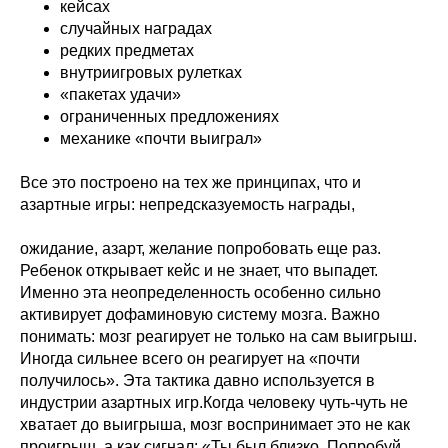
кейсах
случайных наградах
редких предметах
внутриигровых рулетках
«пакетах удачи»
ограниченных предложениях
механике «почти выиграл»
Все это построено на тех же принципах, что и
азартные игры: непредсказуемость награды,
ожидание, азарт, желание попробовать еще раз.
Ребенок открывает кейс и не знает, что выпадет.
Именно эта неопределенность особенно сильно
активирует дофаминовую систему мозга. Важно
понимать: мозг реагирует не только на сам выигрыш.
Иногда сильнее всего он реагирует на «почти
получилось». Эта тактика давно используется в
индустрии азартных игр.Когда человеку чуть-чуть не
хватает до выигрыша, мозг воспринимает это не как
проигрыш, а как сигнал: «Ты был близко. Попробуй