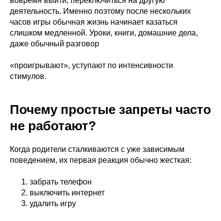
вовремя выйти, переключиться на другую
деятельность. Именно поэтому после нескольких
часов игры обычная жизнь начинает казаться
слишком медленной. Уроки, книги, домашние дела,
даже обычный разговор
«проигрывают», уступают по интенсивности
стимулов.
Почему простые запреты часто
не работают?
Когда родители сталкиваются с уже зависимым
поведением, их первая реакция обычно жесткая:
забрать телефон
выключить интернет
удалить игру