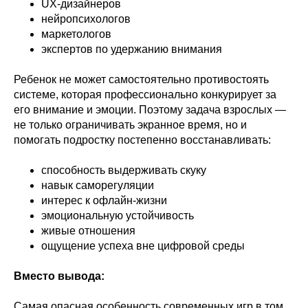
UX-дизайнеров
нейропсихологов
маркетологов
экспертов по удержанию внимания
Ребенок не может самостоятельно противостоять
системе, которая профессионально конкурирует за
его внимание и эмоции. Поэтому задача взрослых —
не только ограничивать экранное время, но и
помогать подростку постепенно восстанавливать:
способность выдерживать скуку
навык саморегуляции
интерес к офлайн-жизни
эмоциональную устойчивость
живые отношения
ощущение успеха вне цифровой среды
Вместо вывода:
Самая опасная особенность современных игр в том,