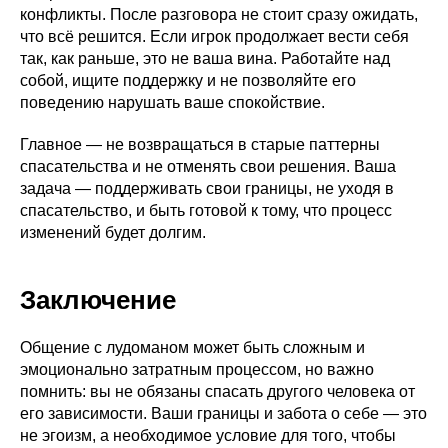
Созависимым
конфликты. После разговора не стоит сразу ожидать,
База знаний
что всё решится. Если игрок продолжает вести себя
Белая книга
так, как раньше, это не ваша вина. Работайте над
Пользовательское
собой, ищите поддержку и не позволяйте его
соглашение
поведению нарушать ваше спокойствие.
АНО «Центр борьбы
Главное — не возвращаться в старые паттерны
с лудоманией»
ИНН 7814782783
спасательства и не отменять свои решения. Ваша
КПП 781401001
anocbsl@mail.ru
ОГРН 1207800152317
задача — поддерживать свои границы, не уходя в
спасательство, и быть готовой к тому, что процесс
изменений будет долгим.
Заключение
Общение с лудоманом может быть сложным и
эмоционально затратным процессом, но важно
помнить: вы не обязаны спасать другого человека от
его зависимости. Ваши границы и забота о себе — это
не эгоизм, а необходимое условие для того, чтобы