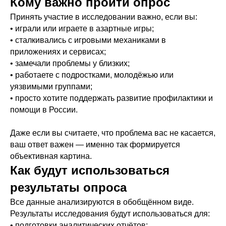
Кому важно пройти опрос
Принять участие в исследовании важно, если вы:
• играли или играете в азартные игры;
• сталкивались с игровыми механиками в
приложениях и сервисах;
О нас
• замечали проблемы у близких;
Поддержать проект
• работаете с подростками, молодёжью или
Получить помощь
уязвимыми группами;
Созависимым
• просто хотите поддержать развитие профилактики и
База знаний
помощи в России.
Белая книга
Пользовательское
соглашение
Даже если вы считаете, что проблема вас не касается,
ваш ответ важен — именно так формируется
АНО «Центр борьбы
объективная картина.
с лудоманией»
Как будут использоваться
ИНН 7814782783
КПП 781401001
anocbsl@mail.ru
ОГРН 1207800152317
результаты опроса
Все данные анализируются в обобщённом виде.
Результаты исследования будут использоваться для:
• подготовки аналитических отчётов;