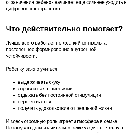
ограничения ребенок начинает еще сильнее уходить в
Получить помощь
цифровое пространство.
Созависимым
База знаний
Белая книга
Что действительно помогает?
Пользовательское
соглашение
Лучше всего работает не жесткий контроль, а
постепенное формирование внутренней
АНО «Центр борьбы
с лудоманией»
устойчивости.
ИНН 7814782783
КПП 781401001
anocbsl@mail.ru
ОГРН 1207800152317
Ребенку важно учиться:
выдерживать скуку
справляться с эмоциями
отдыхать без постоянной стимуляции
переключаться
получать удовольствие от реальной жизни
И здесь огромную роль играет атмосфера в семье.
Потому что дети значительно реже уходят в тяжелую